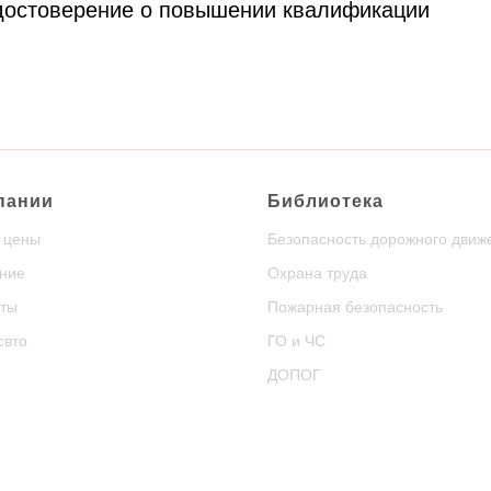
удостоверение о повышении квалификации
пании
Библиотека
и цены
Безопасность дорожного движ
ние
Охрана труда
ты
Пожарная безопасность
свто
ГО и ЧС
ДОПОГ