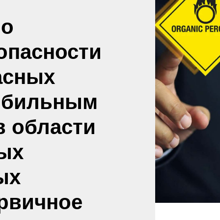
по
опасности
асных
мобильным
в области
ых
ых
ервичное