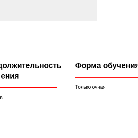
должительность
Форма обучени
чения
Только очная
ов