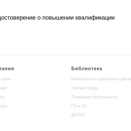
удостоверение о повышении квалификации
пании
Библиотека
и цены
Безопасность дорожного движ
ние
Охрана труда
ты
Пожарная безопасность
свто
ГО и ЧС
ДОПОГ