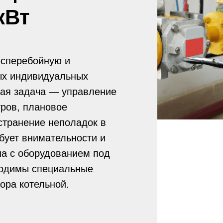
кВт
есперебойную и
ых индивидуальных
ная задача — управление
тров, плановое
странение неполадок в
бует внимательности и
ана с оборудованием под
ходимы специальные
ора котельной.