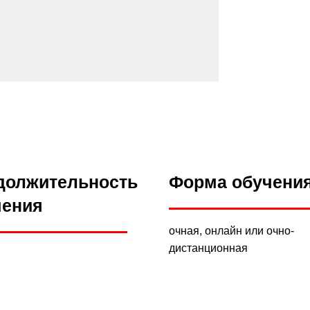
должительность
Форма обучени
чения
очная, онлайн или очно-
дистанционная