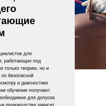
его
тающие
м
циалистов для
м, работающих под
е только теорию, но и
 по безопасной
смотру и диагностике
ие обучение получают
еобходимое для допуска
на производстве зависит