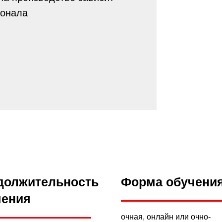
сонала
должительность
Форма обучени
чения
очная, онлайн или очно-