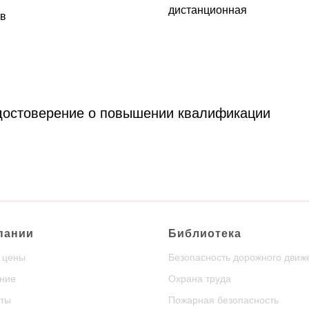
дистанционная
ов
удостоверение о повышении квалификации
пании
Библиотека
и цены
Безопасность дорожного движ
ние
Охрана труда
ты
Пожарная безопасность