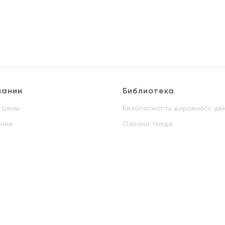
пании
Библиотека
и цены
Безопасность дорожного дв
ание
Охрана труда
нты
Пожарная безопасность
дсвто
ГО и ЧС
ДОПОГ