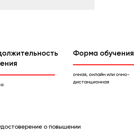
должительность
Форма обучения
чения
очная, онлайн или очно-
дистанционная
са
 удостоверение о повышении